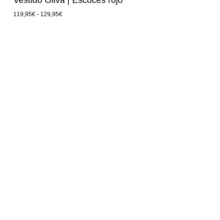
Vestido Oliva | Escocés rojo
119,95
€
-
129,95
€