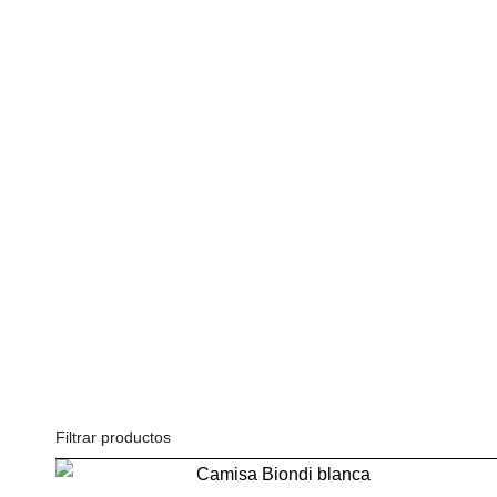
NEW BORN (0-3 MESES)
BEBÉ (3-24 MESES)
NIÑA/O (3-6 A
CELEBRACIÓN
Filtrar productos