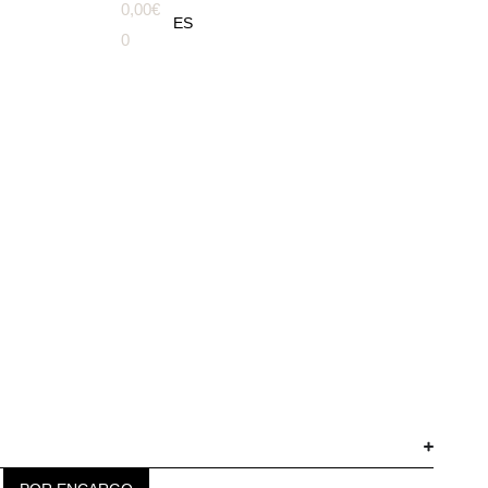
0,00
€
TITE ISABEL
ES
0
O
TITE ISABEL
O