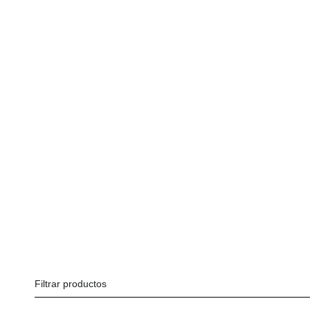
NEW BORN (0-3 MESES)
BEBÉ (3-24 MESES)
NIÑA/O (3-6 A
CELEBRACIÓN
Filtrar productos