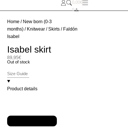
0,00
€
0
Home
/
New born (0-3
months)
/
Knitwear
/
Skirts
/ Faldón
Isabel
Isabel skirt
89,95
€
Out of stock
Size Guide
Product details