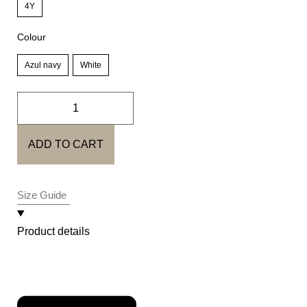
4Y
Colour
Azul navy
White
ADD TO CART
Size Guide
Product details