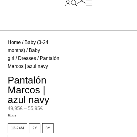
Home
/
Baby (3-24
months)
/
Baby
girl
/
Dresses
/ Pantalón
Marcos | azul navy
Pantalón
Marcos |
azul navy
49,95
€
–
55,95
€
Size
12-24M
2Y
3Y