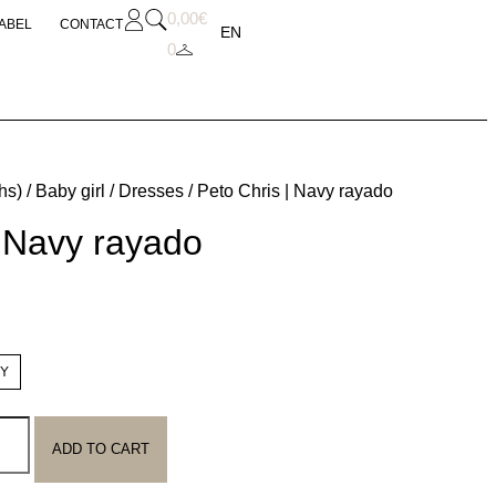
0,00
€
SABEL
CONTACT
EN
0
hs)
/
Baby girl
/
Dresses
/ Peto Chris | Navy rayado
| Navy rayado
4Y
ADD TO CART