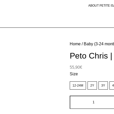
ABOUT PETITE I
Home
/
Baby (3-24 mont
Peto Chris 
55,90
€
Size
12-24M
2Y
3Y